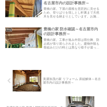
によっぽど高い建物が無い...
名古屋市内の設計事務所～
豊橋の家。下屋の屋根を意匠的に見せる
ため、登りばりを現しとし軒裏まで天然
木を見せる納まりとしています。お施主
様に木部を見せる計画で進める要望を伺
ったときから、ご提案に添え今回の計画
に至りました。外観としても、アプロー
豊橋の家 防水確認～名古屋市内
Blog
チとして玄関に架かる屋根...
の設計事務所～
豊橋の家。工事が進み外部は雨仕舞、防
止紙が張り巡らされました。建物外観も
骨組みだけの時とは異なり様子が違って
見えてきます。現場確認では、防水紙の
重なりの不足はないか、しっかりと留め
られているか、重ね部分の紙の順序は間
違っていないか 等確認を...
美濃加茂の家 リフォーム 床組解体～名古
屋市内の設計事務所～