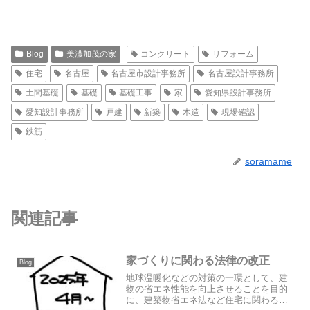
Blog
美濃加茂の家
コンクリート
リフォーム
住宅
名古屋
名古屋市設計事務所
名古屋設計事務所
土間基礎
基礎
基礎工事
家
愛知県設計事務所
愛知設計事務所
戸建
新築
木造
現場確認
鉄筋
soramame
関連記事
家づくりに関わる法律の改正
Blog
地球温暖化などの対策の一環として、建
物の省エネ性能を向上させることを目的
に、建築物省エネ法など住宅に関わる法