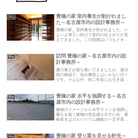
律の一部が改正され、2025年4月に施行さ
れます。原則として、住宅を含む全ての
建物に省エネ基準への適合が義務付けら
れるとともに、建築...
豊橋の家 室内養生が剝がれまし
Blog
た～名古屋市内の設計事務所～
豊橋の家。室内養生が剥がれました。い
よいよ竣工へ向けて室内の仕上がりが見
えてきました。この段階はいつもドキド
キ、ワクワクする工程です。お客様と多
くの打ち合わせをして決めてきた数々の
仕上げや素材がサンプルサイズではな
訪問 豊橋の家～名古屋市内の設
Blog
く、実際のサイズで確認でき...
計事務所～
夏の暑さが落ち着いてきましたが、連日
雨の模様で、気分爽快とはいかない日々
です。そんな中、約二年前にお引き渡し
した「豊橋の家」に折衝中のお客様と訪
問してきました。引き渡し後、お生まれ
になった子どもさんとも初顔合わせも
豊橋の家 水平を強調する～名古
Blog
し、ご家族皆さんの元気な笑...
屋市内の設計事務所～
建物のイメージから水平ラインを強調し
重心を低く建物の安定感を出すため、屋
根葺きはガルバリウム鋼板の一文字葺き
で計画しています。この日、屋根葺き工
事が完了しました。屋根葺き工事は基礎
工事と同様、工事の作業環境に隣地周辺
豊橋の家 登り梁を見せる軒先～
Blog