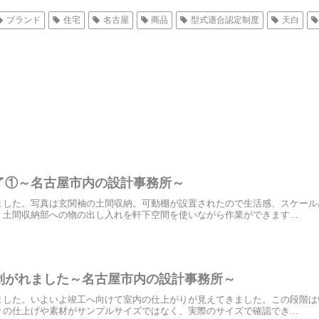
ブランド
住宅
名古屋
商品
型式適合認定制度
天白
了①～名古屋市内の設計事務所～
ました。写真は玄関袖の土間収納。可動棚が設置されたので生活感、スケール
土間収納部への物の出し入れを軒下空間を使いながら作業ができます...
剝がれました～名古屋市内の設計事務所～
ました。いよいよ竣工へ向けて室内の仕上がりが見えてきました。この段階は
の仕上げや素材がサンプルサイズではなく、実際のサイズで確認でき...