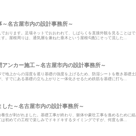
事～名古屋市内の設計事務所～
んでおります。足場ネットでおおわれて、しばらくを直接外観を見ることはで
す。屋根周りは、通気層を兼ねた垂木という屋根勾配にそって流した...
間アンカー施工～名古屋市内の設計事務所～
事で地上からの湿度を遮り基礎の強度を上げるため、防湿シートを敷き基礎土
、すでにある基礎の立ち上がりと一体化させるため鉄筋を基礎に打ち...
ました～名古屋市内の設計事務所～
の養生が剥がれました。基礎工事が終わり、躯体や豪壮工事を進めるために組
は初めての工程で楽しみでドキドキするタイミングですが、何度も体...