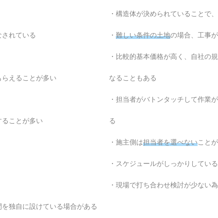
・構造体が決められていることで、
なされている
・
難しい条件の土地
の場合、工事が
・比較的基本価格が高く、自社の規
もらえることが多い
なることもある
・担当者がバトンタッチして作業が
することが多い
る
・施主側は
担当者を選べない
ことが
・スケジュールがしっかりしている
・現場で打ち合わせ検討が少ない為
間を独自に設けている場合がある