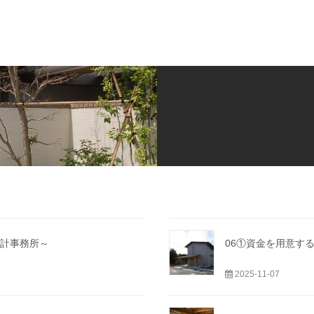
計事務所～
06①資金を用意す
2025-11-07