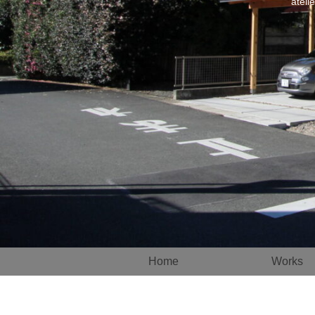
atel
Home
Works