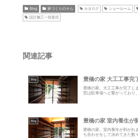
Blog
家づくりのそら
カタログ
ショールーム
設計施工一括形式
関連記事
豊橋の家 大工工事完
Blog
豊橋の家。大工工事が完了し
窓は駐車場へと繋がっており、
豊橋の家 室内養生が
Blog
豊橋の家。室内養生が剥がれ
ち合わせをして決めてきた数々