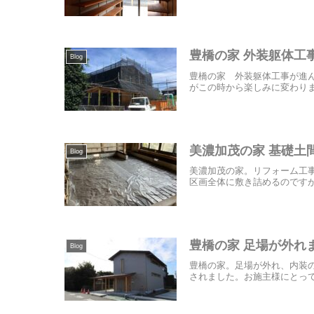
豊橋の家 外装躯体工
Blog
豊橋の家 外装躯体工事が進
がこの時から楽しみに変わりま
美濃加茂の家 基礎土
Blog
美濃加茂の家。リフォーム工
区画全体に敷き詰めるのですが
豊橋の家 足場が外れ
Blog
豊橋の家。足場が外れ、内装
されました。お施主様にとって