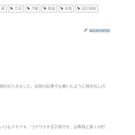
家
工法
戸建
新築
木造
設計依頼
soramame
感が出てきました。以前の記事でも書いたように掃き出しの
いつもドキドキ、ワクワクする工程です。お客様と多くの打