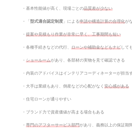
・基本性能値が高く、現場ごとの
品質差が少ない
・「
型式適合認定制度
」による
申請や構造計算の合理化
が
・
提案や見積もり作業が非常に早く、工事期間も短い
・各種手続きなどの代行、
ローンや補助金などもナビ
して
・
ショールーム
があり、各部材の実物を見て確認できる
・内装のアドバイスはインテリアコーディネーターが担当
・大手は業績もあり、倒産などの心配がなく
安心感がある
・住宅ローンが通りやすい
・ブランド力で資産価値が高まる場合もある
・
専門のアフターサービス部
門
があり、義務以上の保証期