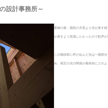
内の設計事務所～
豊橋の家。階段の天窓より光が差す様
が差すよう意識したかったので歓声が
この階段部に呼び込んだ光は一階部分
め、相互の光の関係が最終的にどのよ