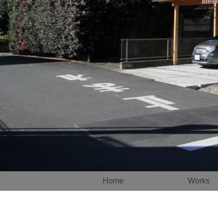
atel
Home
Works