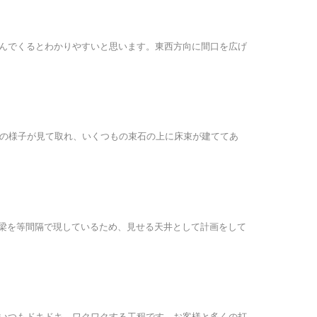
んでくるとわかりやすいと思います。東西方向に間口を広げ
事の様子が見て取れ、いくつもの束石の上に床束が建ててあ
る梁を等間隔で現しているため、見せる天井として計画をして
いつもドキドキ、ワクワクする工程です。お客様と多くの打