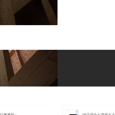
計事務所～
06①資金を用意す