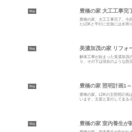
豊橋の家 大工工事完
Blog
豊橋の家。大工工事完了。今
たLDKと平行に北側には水周
美濃加茂の家 リフォ
Blog
解体工事が始まった美濃加茂
り、その下は現在のような防湿
豊橋の家 照明計画1
Blog
豊橋の家。LDKの主照明計
います。主梁と直行して走る小
豊橋の家 室内養生が
Blog
豊橋の家。室内養生が剥がれ