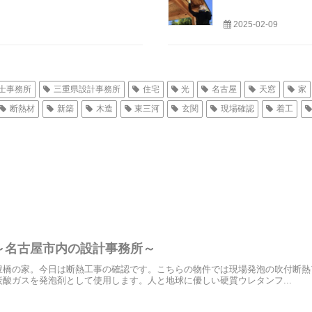
2025-02-09
士事務所
三重県設計事務所
住宅
光
名古屋
天窓
家
断熱材
新築
木造
東三河
玄関
現場確認
着工
～名古屋市内の設計事務所～
豊橋の家。今日は断熱工事の確認です。こちらの物件では現場発泡の吹付断熱
酸ガスを発泡剤として使用します。人と地球に優しい硬質ウレタンフ...