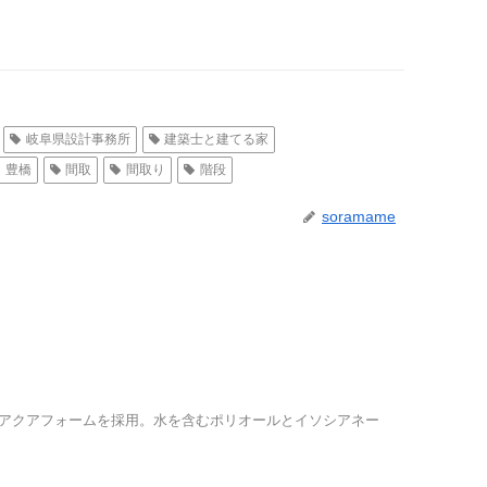
岐阜県設計事務所
建築士と建てる家
豊橋
間取
間取り
階段
soramame
アクアフォームを採用。水を含むポリオールとイソシアネー