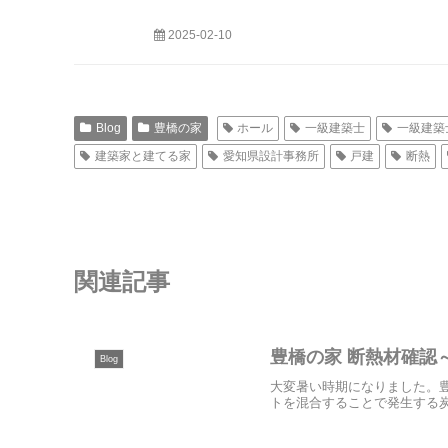
2025-02-10
Blog
豊橋の家
ホール
一級建築士
一級建築
建築家と建てる家
愛知県設計事務所
戸建
断熱
関連記事
豊橋の家 断熱材確認
Blog
大変暑い時期になりました。
トを混合することで発生する炭