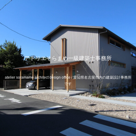
アトリエそらまめ一級建築士事務所
atelier soramame architect design office / 愛知県名古屋市内の建築設計事務所
です