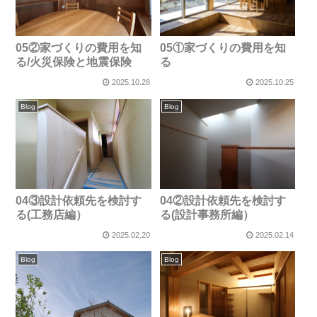
05②家づくりの費用を知
05①家づくりの費用を知
る/火災保険と地震保険
る
2025.10.28
2025.10.25
Blog
Blog
04③設計依頼先を検討す
04②設計依頼先を検討す
る(工務店編）
る(設計事務所編）
2025.02.20
2025.02.14
Blog
Blog