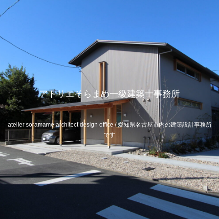
アトリエそらまめ一級建築士事務所
atelier soramame architect design office / 愛知県名古屋市内の建築設計事務所
です