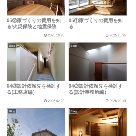
05②家づくりの費用を知
05①家づくりの費用を知
る/火災保険と地震保険
る
2025.10.28
2025.10.25
Blog
Blog
04③設計依頼先を検討す
04②設計依頼先を検討す
る(工務店編）
る(設計事務所編）
2025.02.20
2025.02.14
Blog
Blog