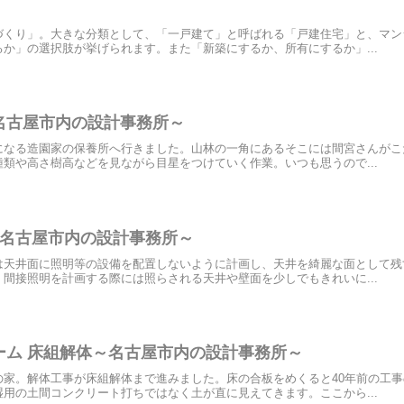
づくり」。大きな分類として、「一戸建て」と呼ばれる「戸建住宅」と、マン
か」の選択肢が挙げられます。また「新築にするか、所有にするか」...
名古屋市内の設計事務所～
になる造園家の保養所へ行きました。山林の一角にあるそこには間宮さんがこ
類や高さ樹高などを見ながら目星をつけていく作業。いつも思うので...
～名古屋市内の設計事務所～
は天井面に照明等の設備を配置しないように計画し、天井を綺麗な面として残
間接照明を計画する際には照らされる天井や壁面を少しでもきれいに...
ーム 床組解体～名古屋市内の設計事務所～
の家。解体工事が床組解体まで進みました。床の合板をめくると40年前の工
用の土間コンクリート打ちではなく土が直に見えてきます。ここから...