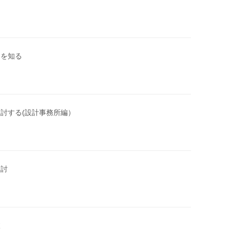
用を知る
検討する(設計事務所編）
検討
肢