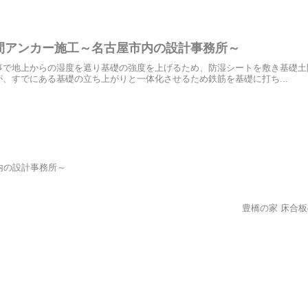
間アンカー施工～名古屋市内の設計事務所～
事で地上からの湿度を遮り基礎の強度を上げるため、防湿シートを敷き基礎土
、すでにある基礎の立ち上がりと一体化させるため鉄筋を基礎に打ち...
内の設計事務所～
豊橋の家 床合