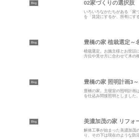
02家づくりの選択肢
Blog
いろいろなかたちがある「家
を「賃貸にするか、所有にする
豊橋の家 植栽選定～
Blog
植栽選定。お施主様とお世話
方位や見せ方に合わせて木の種
豊橋の家 照明計画3
Blog
豊橋の家。主寝室の照明計画
を仕込み間接照明としました。
美濃加茂の家 リフォ
Blog
解体工事が始まった美濃加茂
り、その下は現在のような防湿