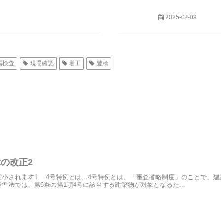
2025-02-09
場検査
現場確認
着工
豊橋
の改正2
小されます1. 4号特例とは…4号特例とは、「審査省略制度」のことで、
準法では、第6条の第1項4号に該当する建築物が対象となるた...