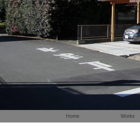
atel
Home
Works