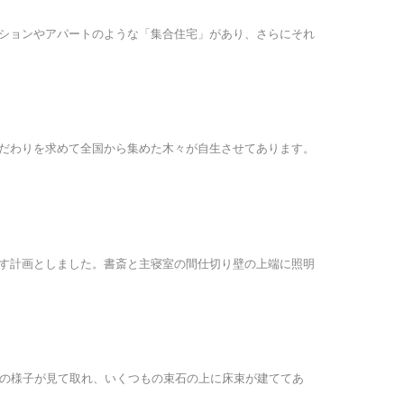
ションやアパートのような「集合住宅」があり、さらにそれ
だわりを求めて全国から集めた木々が自生させてあります。
す計画としました。書斎と主寝室の間仕切り壁の上端に照明
事の様子が見て取れ、いくつもの束石の上に床束が建ててあ