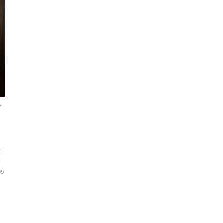
計
し
繋
な
09