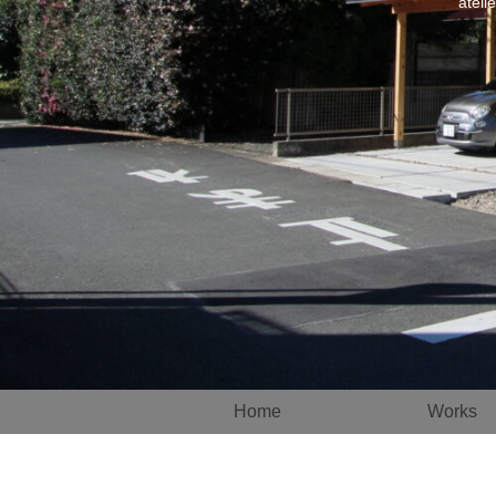
atel
Home
Works