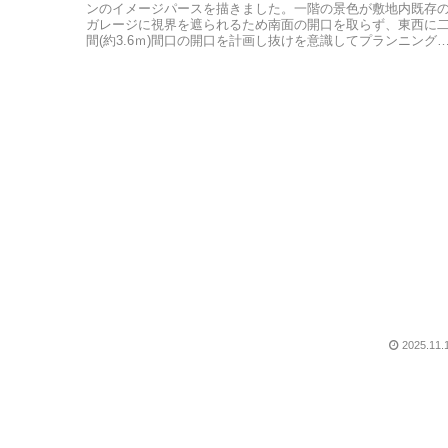
ンのイメージパースを描きました。一階の景色が敷地内既存
ガレージに視界を遮られるため南面の開口を取らず、東西に
間(約3.6ｍ)間口の開口を計画し抜けを意識してプランニング
ています。...
2025.11.