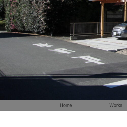
atel
Home
Works