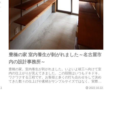
の
二
し
豊橋の家 室内養生が剝がれました～名古屋市
内の設計事務所～
豊橋の家。室内養生が剥がれました。いよいよ竣工へ向けて室
内の仕上がりが見えてきました。この段階はいつもドキドキ、
ワクワクする工程です。お客様と多くの打ち合わせをして決め
てきた数々の仕上げや素材がサンプルサイズではなく、実際の
サイズで確認でき...
11
2022.10.22