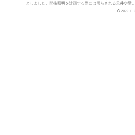
としました。間接照明を計画する際には照らされる天井や壁
を少しでもきれいに...
2022.11.