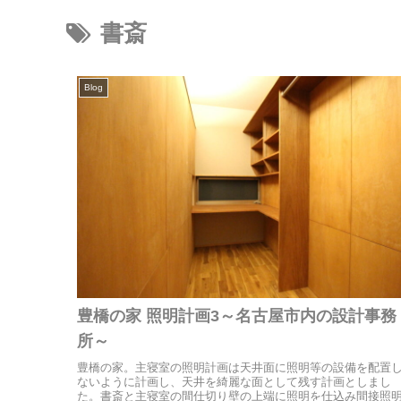
書斎
Blog
豊橋の家 照明計画3～名古屋市内の設計事務
所～
豊橋の家。主寝室の照明計画は天井面に照明等の設備を配置
ないように計画し、天井を綺麗な面として残す計画としまし
た。書斎と主寝室の間仕切り壁の上端に照明を仕込み間接照