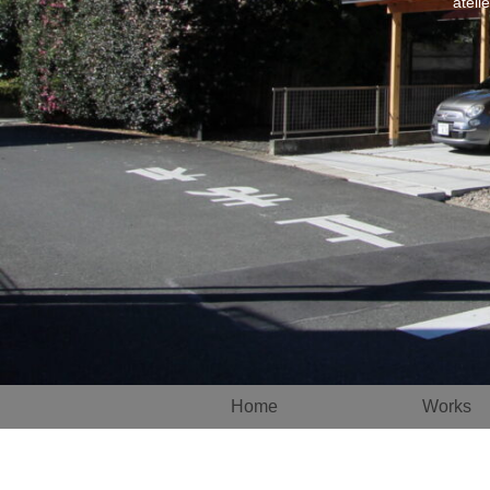
atel
Home
Works