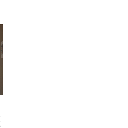
階
場
が