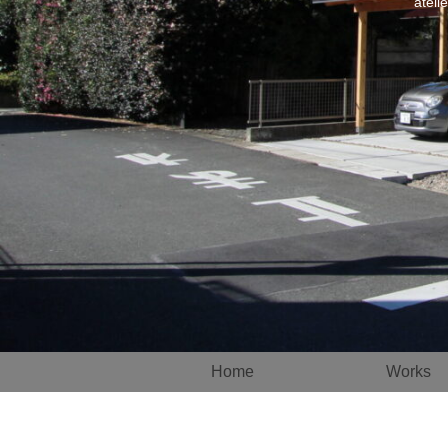
atel
Home
Works