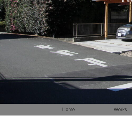
atel
Home
Works