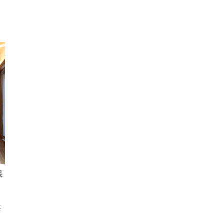
保
え
害
よ