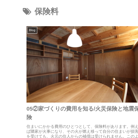
保険料
Blog
05②家づくりの費用を知る/火災保険と地震
険
住まいにかかる費用のひとつとして、保険料があります。例
ば隣家が火事になり、その火が燃え移って自分の住まいが損
を受けても、火元の住人からの補償は受けられません。この