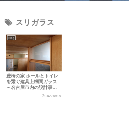
スリガラス
Blog
豊橋の家 ホールとトイレ
を繋ぐ建具上欄間ガラス
～名古屋市内の設計事務
所～
2022.09.09