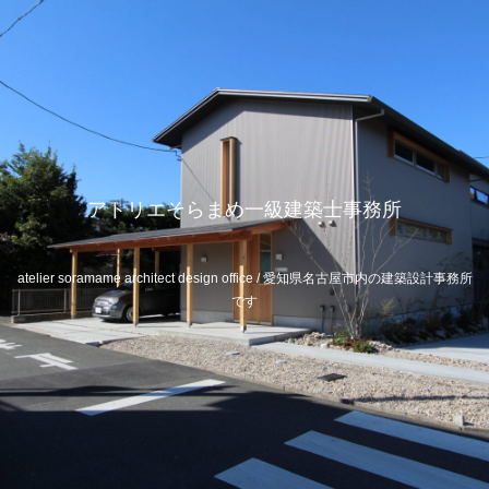
アトリエそらまめ一級建築士事務所
atelier soramame architect design office / 愛知県名古屋市内の建築設計事務所
です